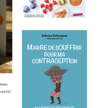
rèmes
(courte)