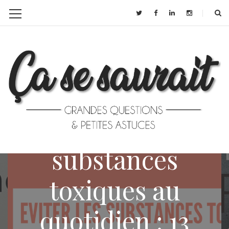
Éviter les
substances
toxiques au
quotidien : 13