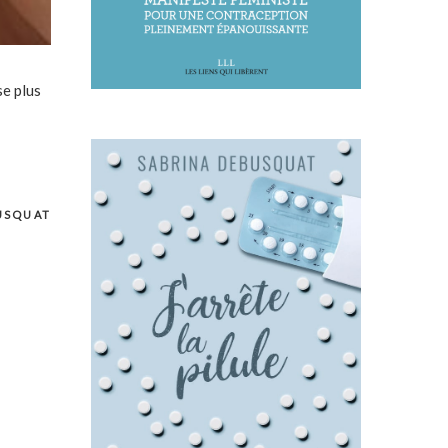
se plus
USQUAT