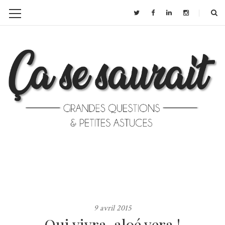
9 avril 2015
Qui vivra, aloé vera !