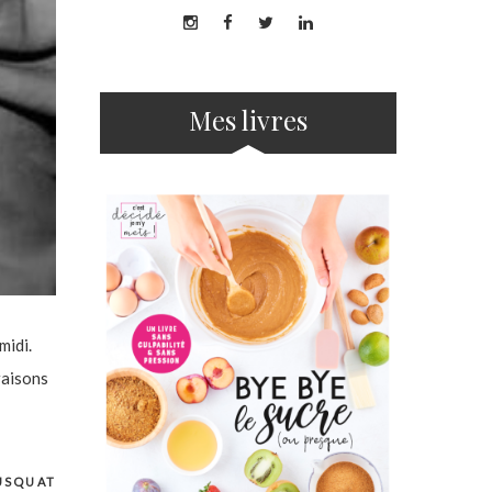
Mes livres
midi.
raisons
USQUAT