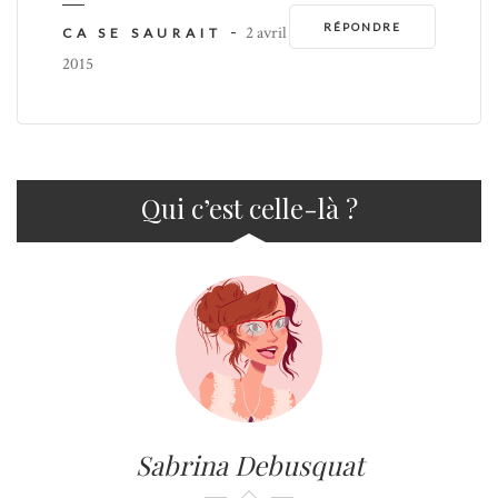
RÉPONDRE
-
2 avril
CA SE SAURAIT
2015
Qui c’est celle-là ?
Sabrina Debusquat