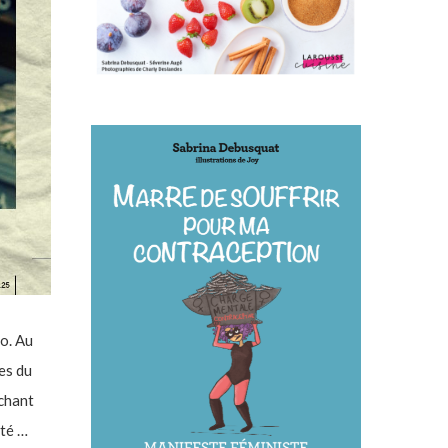
o. Au
es du
achant
pté …