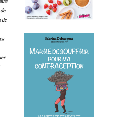
aire
 de
n de
es
uer