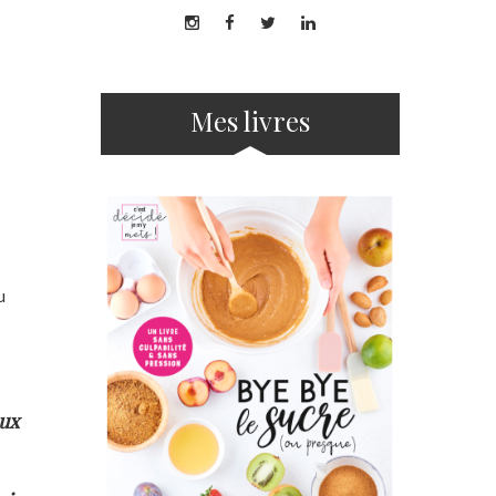
Mes livres
u
eux