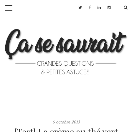
6 octobre 2013
[Test] La crème au thé vert