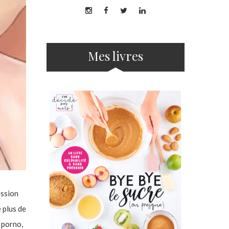
Mes livres
ession
e plus de
 porno,