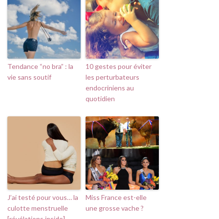
Tendance “no bra” : la
10 gestes pour éviter
vie sans soutif
les perturbateurs
endocriniens au
quotidien
J’ai testé pour vous… la
Miss France est-elle
culotte menstruelle
une grosse vache ?
[révélations inside]