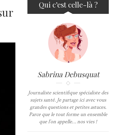
Qui c’est celle-là ?
sur
Sabrina Debusquat
Journaliste scientifique spécialiste des
sujets santé. Je partage ici avec vous
grandes questions et petites astuces.
Parce que le tout forme un ensemble
que l’on appelle… nos vies !