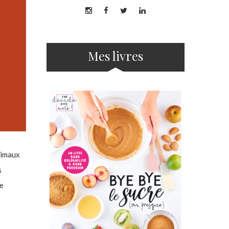
Mes livres
nimaux
s
le