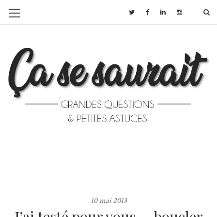
10 mai 2013
J’ai testé pour vous … boucler