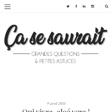
9 avril 2015
Qui vivra, aloé vera !