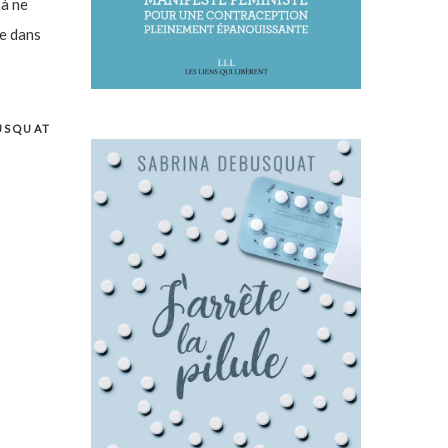
 à ne
e dans
USQUAT