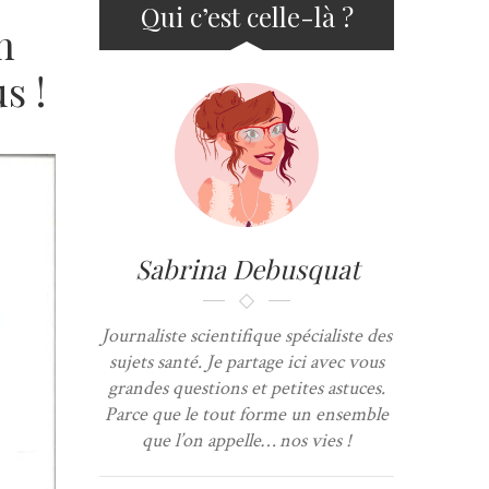
Qui c’est celle-là ?
n
s !
Sabrina Debusquat
Journaliste scientifique spécialiste des
sujets santé. Je partage ici avec vous
grandes questions et petites astuces.
Parce que le tout forme un ensemble
que l’on appelle… nos vies !