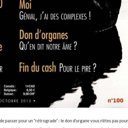
de passer pour un “rétrograde” : le don d’organe vous n’êtes pas pour