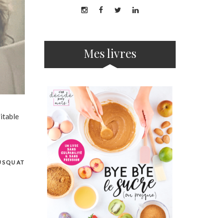
Mes livres
ritable
USQUAT