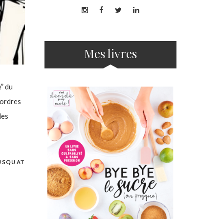
Mes livres
e” du
 ordres
les
USQUAT