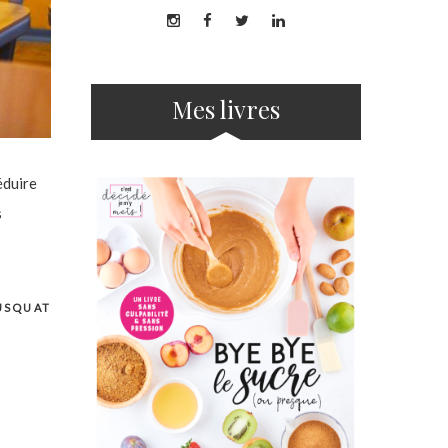
Mes livres
éduire
s
USQUAT