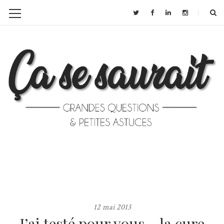
12 mai 2013
J’ai testé pour vous… la cure