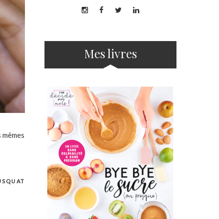
Mes livres
es mêmes
USQUAT