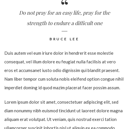
Do not pray for an easy life, pray for the
strength to endure a difficult one
BRUCE LEE
Duis autem vel eum iriure dolor in hendrerit esse molestie
consequat, vel illum dolore eu feugiat nulla facilisis at vero
eros et accumsanet iusto odio dignissim qui blandit praesent.
Nam liber tempor cum soluta nobis eleifend option congue nihil
imperdiet doming id quod mazim placerat facer possim assum.
Lorem ipsum dolor sit amet, consectetuer adipiscing elit, sed
diam nonummy nibh euismod tincidunt ut laoreet dolore magna
aliquam erat volutpat. Ut veniam, quis nostrud exerci tation
ullamcorper suscipit lobortis nisl ut aliquip ex ea commodo