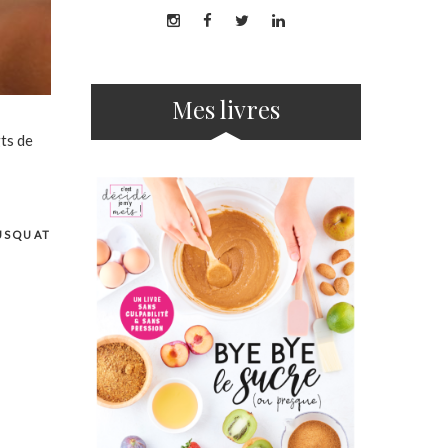
Mes livres
ts de
USQUAT