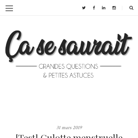
31 mars 2019
[Test] Culotte menstruelle