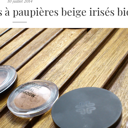
10 juillet 2014
s à paupières beige irisés bi