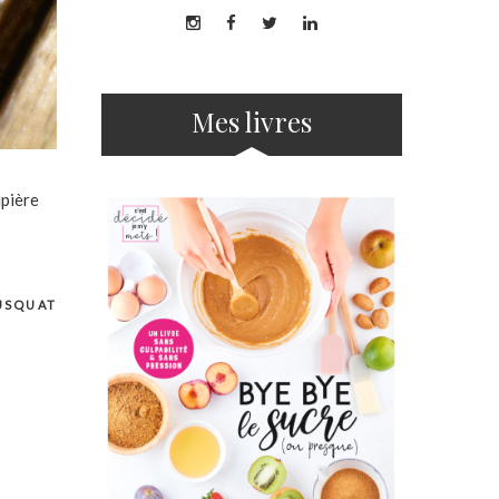
Mes livres
upière
USQUAT