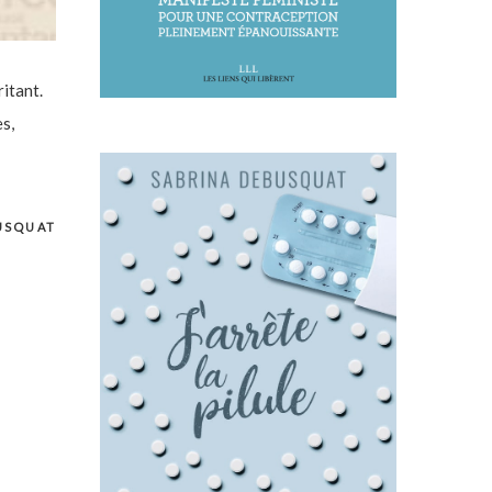
ritant.
s,
USQUAT