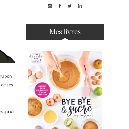
Mes livres
cru bon
n de ses
USQUAT