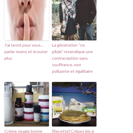
J’ai testé pour vous…
La génération “no
parler moins et écouter
pilule” revendique une
plus
contraception sans
souffrance, non
polluante et égalitaire
Crème visage bonne
[Recette] Crêpes bio à