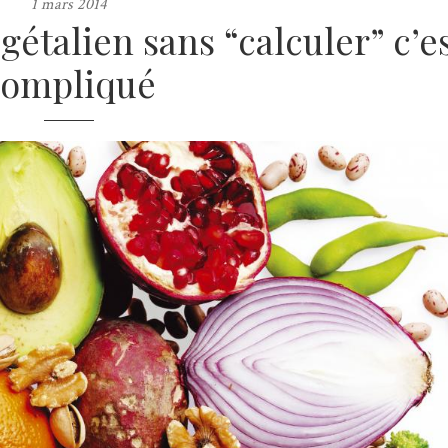
1 mars 2014
étalien sans “calculer” c’e
compliqué