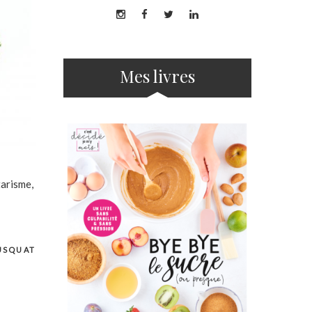
Mes livres
tarisme,
USQUAT