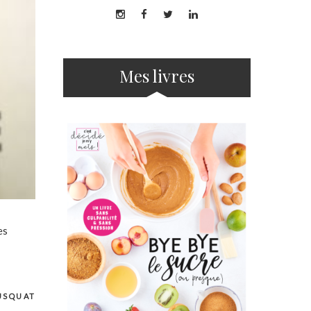
Mes livres
es
USQUAT