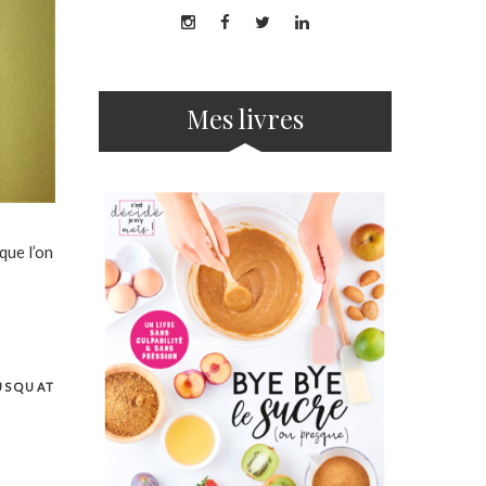
Mes livres
que l’on
USQUAT