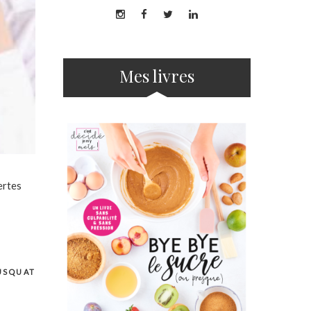
Mes livres
ertes
USQUAT