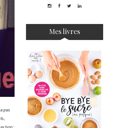
Mes livres
’a pas
ls,
as bon :