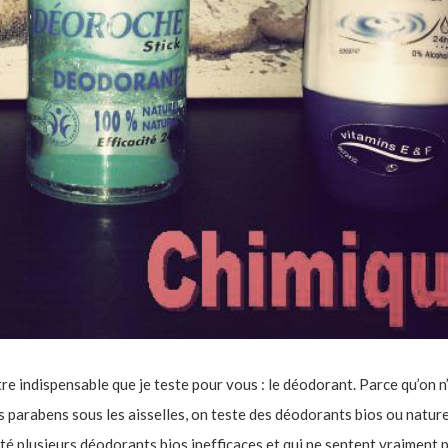
re indispensable que je teste pour vous : le déodorant. Parce qu’on n
s parabens sous les aisselles, on teste des déodorants bios ou nature
sté plusieurs déodorants bios inefficaces et qui ne sentent vraiment p