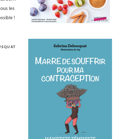
sous les
ssible !
USQUAT