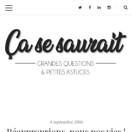
4 septembre 2016
Réapproprions-nous nos vies !