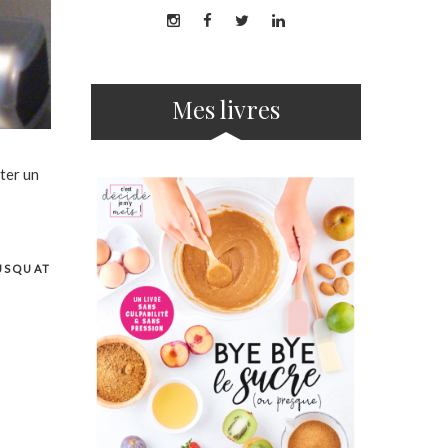
Mes livres
ter un
USQUAT