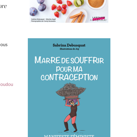
pre
vous
doudou