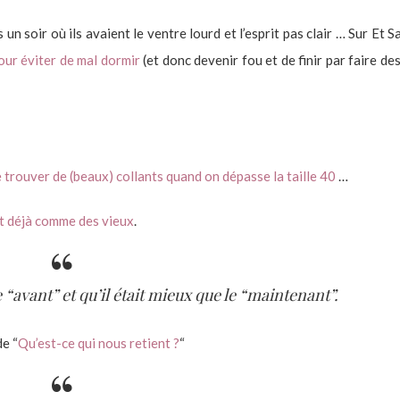
un soir où ils avaient le ventre lourd et l’esprit pas clair … Sur Et 
our éviter de mal dormir
(et donc devenir fou et de finir par faire de
trouver de (beaux) collants quand on dépasse la taille 40
…
t déjà comme des vieux
.
e
“avant”
et qu’il était mieux que le
“maintenant”
.
e “
Qu’est-ce qui nous retient ?
“