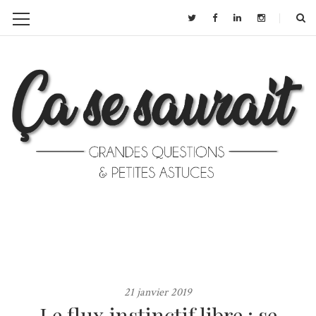
21 janvier 2019
Le flux instinctif libre : se