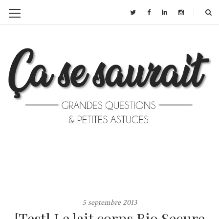
5 septembre 2013
[Test] Le lait corps Bio Secure