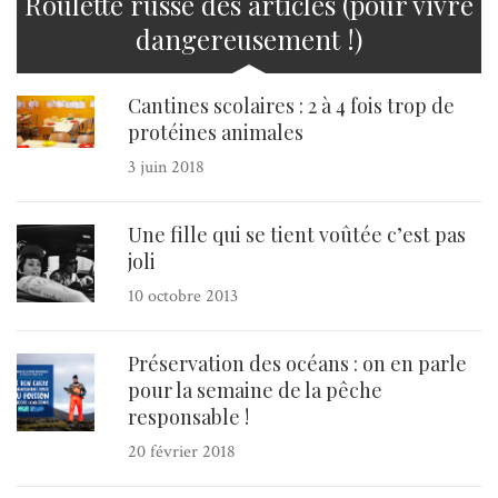
Roulette russe des articles (pour vivre
dangereusement !)
Cantines scolaires : 2 à 4 fois trop de
protéines animales
3 juin 2018
Une fille qui se tient voûtée c’est pas
joli
10 octobre 2013
Préservation des océans : on en parle
pour la semaine de la pêche
responsable !
20 février 2018