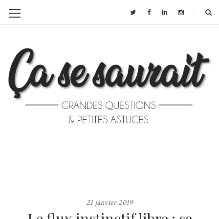
21 janvier 2019
Le flux instinctif libre : se