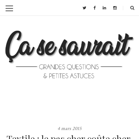
4 mars 2015
Textile : le pas cher coûte cher,