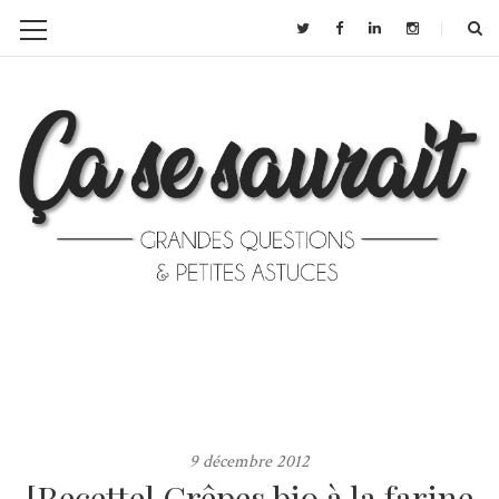
9 décembre 2012
[Recette] Crêpes bio à la farine