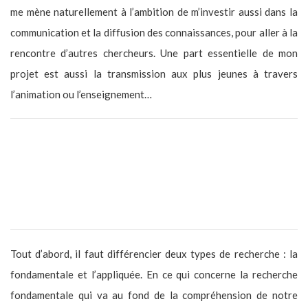
me mène naturellement à l’ambition de m’investir aussi dans la
communication et la diffusion des connaissances, pour aller à la
rencontre d’autres chercheurs. Une part essentielle de mon
projet est aussi la transmission aux plus jeunes à travers
l’animation ou l’enseignement…
Qu’aurais-tu à dire aux gens qui nous lisent concernant les
chercheurs et la recherche ? (peut être sur les préjugés qu’ont
les gens dessus à parfois dire que la recherche ne “sert à rien”
ou “traîne trop”)
Tout d’abord, il faut différencier deux types de recherche : la
fondamentale et l’appliquée. En ce qui concerne la recherche
fondamentale qui va au fond de la compréhension de notre