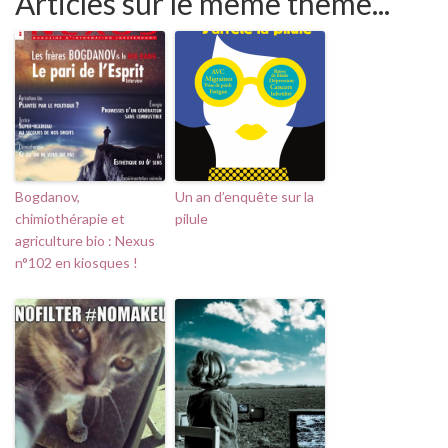
Articles sur le même thème...
Bogdanov,
Un an d’enquête sur la
chimiothérapie et
pilule
agriculture bio : Nexus
n°102 en kiosques !