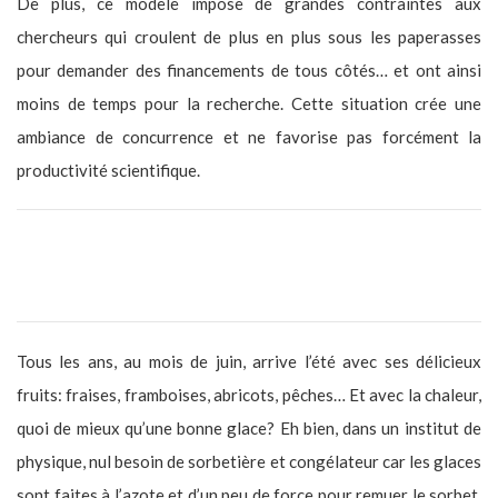
De plus, ce modèle impose de grandes contraintes aux
chercheurs qui croulent de plus en plus sous les paperasses
pour demander des financements de tous côtés… et ont ainsi
moins de temps pour la recherche. Cette situation crée une
ambiance de concurrence et ne favorise pas forcément la
productivité scientifique.
As-tu une anecdote inattendue/rigolote (ou pas) à propos de
ton travail ?
Tous les ans, au mois de juin, arrive l’été avec ses délicieux
fruits: fraises, framboises, abricots, pêches… Et avec la chaleur,
quoi de mieux qu’une bonne glace? Eh bien, dans un institut de
physique, nul besoin de sorbetière et congélateur car les glaces
sont faites à l’azote et d’un peu de force pour remuer le sorbet.