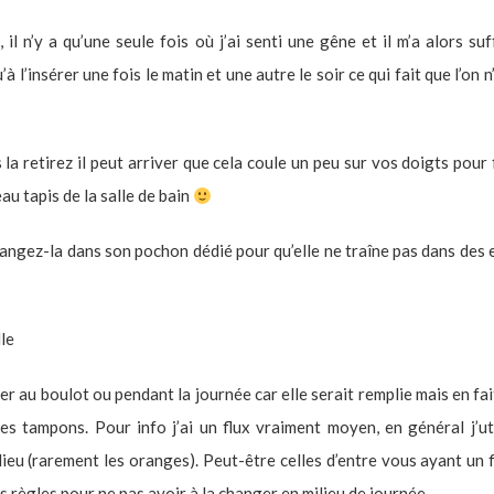
il n’y a qu’une seule fois où j’ai senti une gêne et il m’a alors suff
’à l’insérer une fois le matin et une autre le soir ce qui fait que l’on 
la retirez il peut arriver que cela coule un peu sur vos doigts pour f
au tapis de la salle de bain
t rangez-la dans son pochon dédié pour qu’elle ne traîne pas dans des 
er au boulot ou pendant la journée car elle serait remplie mais en fai
es tampons. Pour info j’ai un flux vraiment moyen, en général j’uti
ieu (rarement les oranges). Peut-être celles d’entre vous ayant un f
s règles pour ne pas avoir à la changer en milieu de journée.