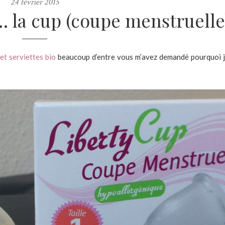
24 février 2015
s… la cup (coupe menstruelle
 et serviettes bio
beaucoup d’entre vous m’avez demandé pourquoi 