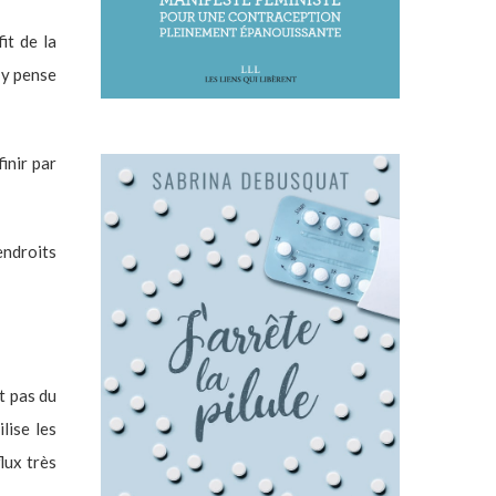
it de la
n’y pense
inir par
endroits
t pas du
lise les
lux très