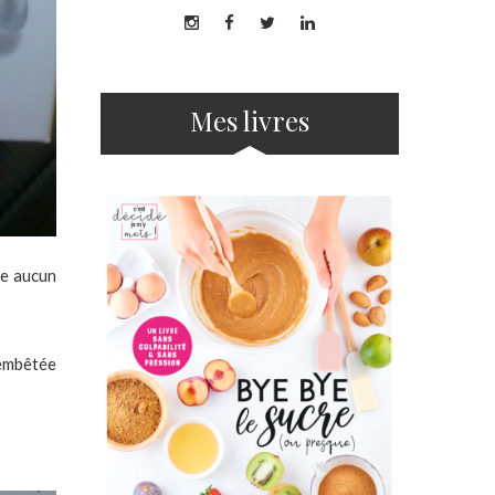
Mes livres
ve aucun
 embêtée