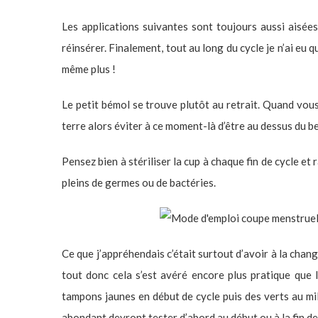
Les applications suivantes sont toujours aussi aisées, 
réinsérer. Finalement, tout au long du cycle je n’ai eu qu
même plus !
Le petit bémol se trouve plutôt au retrait. Quand vous 
terre alors éviter à ce moment-là d’être au dessus du be
Pensez bien à stériliser la cup à chaque fin de cycle e
pleins de germes ou de bactéries.
Ce que j’appréhendais c’était surtout d’avoir à la chang
tout donc cela s’est avéré encore plus pratique que l
tampons jaunes en début de cycle puis des verts au mil
abondant devront tester d’abord au début ou à la fin de