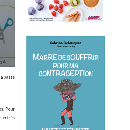
ela passe
res. Pour
cup très