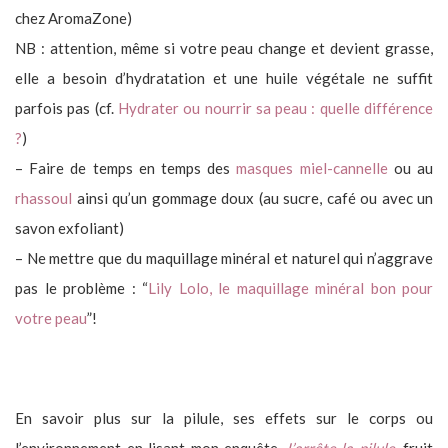
chez AromaZone)
NB : attention, même si votre peau change et devient grasse,
elle a besoin d’hydratation et une huile végétale ne suffit
parfois pas (cf.
Hydrater ou nourrir sa peau : quelle différence
?
)
– Faire de temps en temps des
masques miel-cannelle
ou au
rhassoul
ainsi qu’un gommage doux (au sucre, café ou avec un
savon exfoliant)
– Ne mettre que du maquillage minéral et naturel qui n’aggrave
pas le problème : “
Lily Lolo, le maquillage minéral bon pour
votre peau
”!
En savoir plus sur la pilule, ses effets sur le corps ou
l’environnement en lisant mon enquête
J’arrête la pilule
, fruit