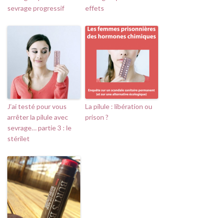
sevrage progressif
effets
J’ai testé pour vous
La pilule : libération ou
arrêter la pilule avec
prison ?
sevrage… partie 3 : le
stérilet