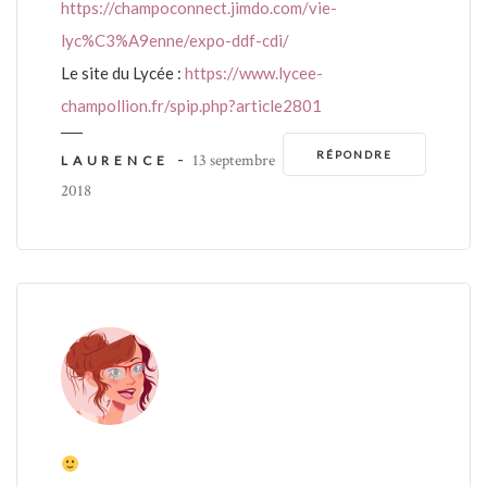
https://champoconnect.jimdo.com/vie-
lyc%C3%A9enne/expo-ddf-cdi/
Le site du Lycée :
https://www.lycee-
champollion.fr/spip.php?article2801
RÉPONDRE
-
13 septembre
LAURENCE
2018