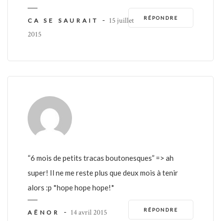
RÉPONDRE
-
15 juillet
CA SE SAURAIT
2015
“6 mois de petits tracas boutonesques” => ah
super! Il ne me reste plus que deux mois à tenir
alors :p *hope hope hope!*
RÉPONDRE
-
14 avril 2015
AËNOR